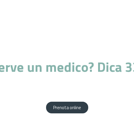
erve un medico? Dica 3
za di professionisti altamente qualificati al vostr
Prenota comodamente da casa tua!
Prenota online