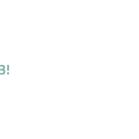
3!
o servizio.