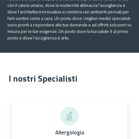
con il calore umano, dove la modernità abbraccia l’accoglienza e
dove l’architettura innovativa si combina con ambienti pensati per
farti sentire come a casa. Un posto dove i migliori medici specialisti
sono pronti a rispondere alle tue domande e ad offrirti soluzioni su
misura per le tue esigenze. Un posto dove la tua salute è al primo
posto e dove l’accoglienza è arte.
I nostri Specialisti
Allergologia