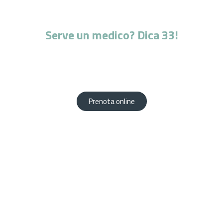
Serve un medico? Dica 33!
L'esperienza di professionisti altamente qualificati al
vostro servizio.
Prenota comodamente da casa tua!
Prenota online