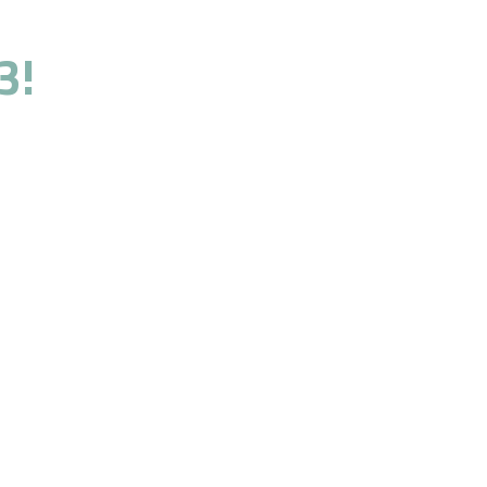
3!
o servizio.