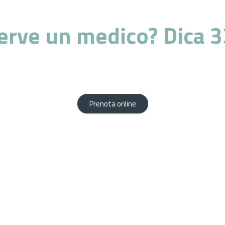
erve un medico? Dica 3
za di professionisti altamente qualificati al vostr
Prenota comodamente da casa tua!
Prenota online