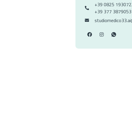
+39 0825 193072
+39 377 3879053
studiomedico33.a