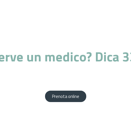
erve un medico? Dica 3
za di professionisti altamente qualificati al vostr
Prenota comodamente da casa tua!
Prenota online