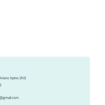
Ariano Irpino (AV)
2
i@gmail.com