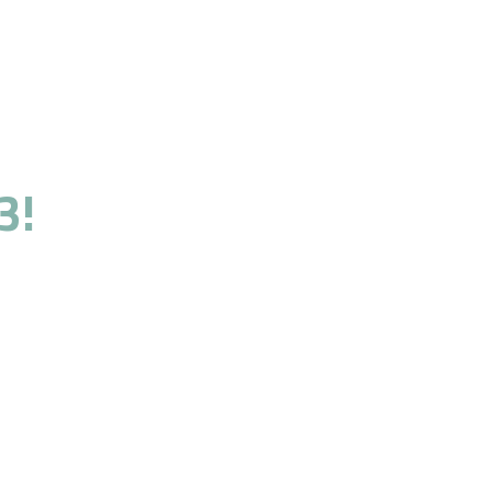
3!
o servizio.