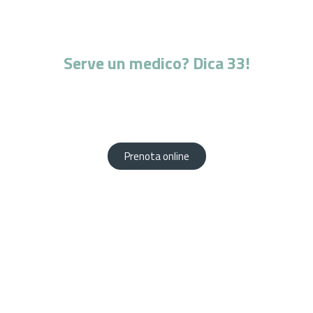
Serve un medico? Dica 33!
L'esperienza di professionisti altamente qualificati al
vostro servizio.
Prenota comodamente da casa tua!
Prenota online