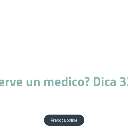
erve un medico? Dica 3
za di professionisti altamente qualificati al vostr
Prenota comodamente da casa tua!
Prenota online