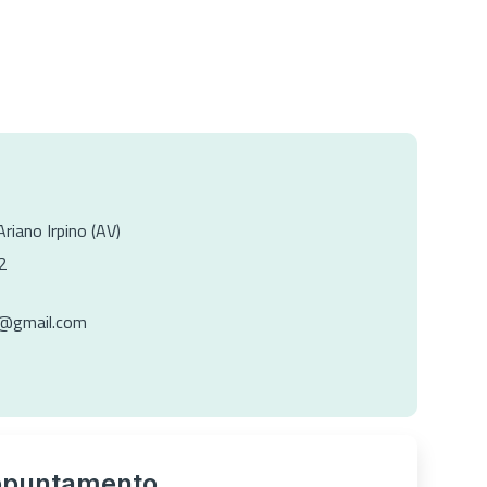
Ariano Irpino (AV)
2
i@gmail.com
ppuntamento