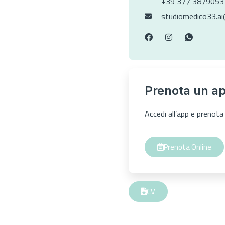
+39 377 3879053
studiomedico33.a
Prenota un a
Accedi all’app e preno
Prenota Online
CV