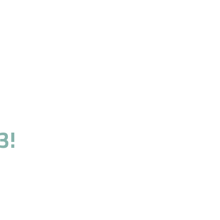
3!
o servizio.