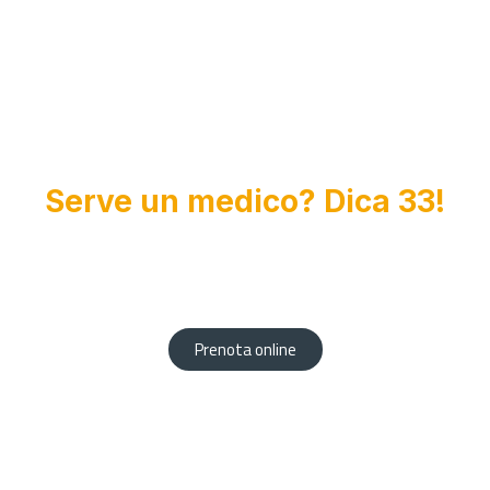
Serve un medico? Dica 33!
L'esperienza di professionisti altamente qualificati al
vostro servizio.
Prenota comodamente da casa tua!
Prenota online